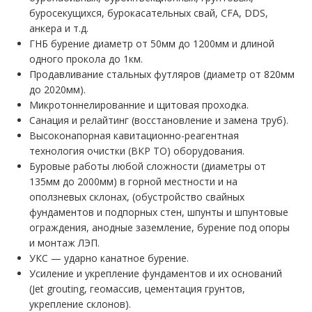
буросекущихся, бурокасательных свай, CFA, DDS,
анкера и т.д.
ГНБ бурение диаметр от 50мм до 1200мм и длиной
одного прокола до 1км.
Продавливание стальных футляров (диаметр от 820мм
до 2020мм).
Микротоннелированние и щитовая проходка.
Санация и релайтинг (восстановление и замена труб).
Высоконапорная кавитационно-реагентная
технология очистки (ВКР ТО) оборудования.
Буровые работы любой сложности (диаметры от
135мм до 2000мм) в горной местности и на
оползневых склонах, (обустройство свайных
фундаментов и подпорных стен, шпунты и шпунтовые
ограждения, анодные заземление, бурение под опоры
и монтаж ЛЭП.
УКС — ударно канатное бурение.
Усиление и укрепление фундаментов и их оснований
(Jet grouting, геомассив, цементация грунтов,
укрепление склонов).